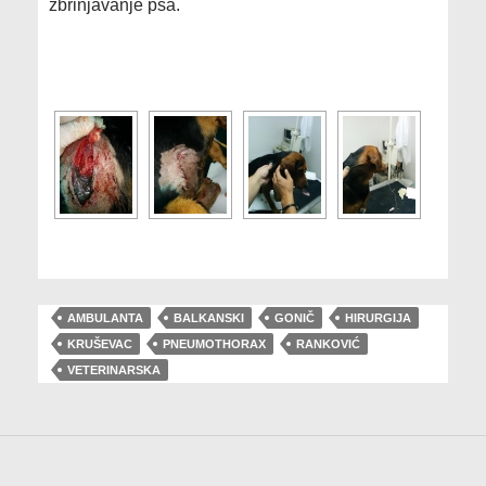
zbrinjavanje psa.
[SHOW SLIDESHOW]
AMBULANTA
BALKANSKI
GONIČ
HIRURGIJA
KRUŠEVAC
PNEUMOTHORAX
RANKOVIĆ
VETERINARSKA