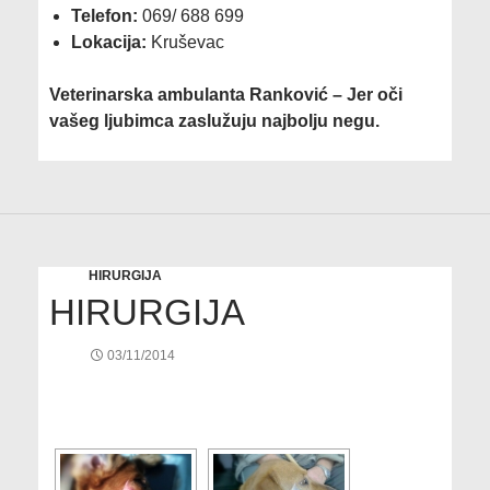
Telefon:
069/ 688 699
Lokacija:
Kruševac
Veterinarska ambulanta Ranković – Jer oči
vašeg ljubimca zaslužuju najbolju negu.
HIRURGIJA
HIRURGIJA
03/11/2014