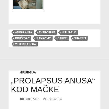
AMBULANTA
ENTROPIUM
HIRURGIJA
KRUŠEVAC
RANKOVIĆ
ŠARPEI
SHARPEI
VETERINARSKA
HIRURGIJA
„PROLAPSUS ANUSA“
KOD MAČKE
ГАЛЕРИЈА
22/10/2014