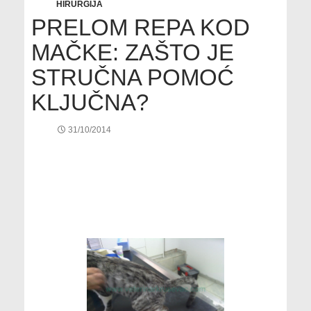
HIRURGIJA
PRELOM REPA KOD
MAČKE: ZAŠTO JE
STRUČNA POMOĆ
KLJUČNA?
31/10/2014