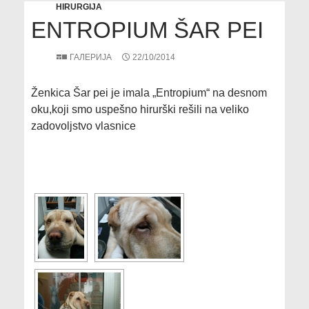
HIRURGIJA
ENTROPIUM ŠAR PEI
ГАЛЕРИЈА
22/10/2014
Ženkica Šar pei je imala „Entropium“ na desnom
oku,koji smo uspešno hirurški rešili na veliko
zadovoljstvo vlasnice
[SHOW SLIDESHOW]