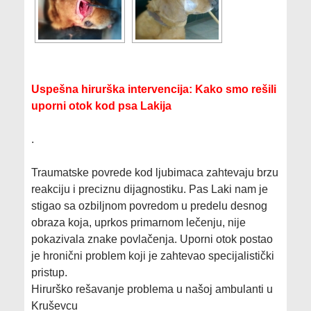
Uspešna hirurška intervencija: Kako smo rešili
uporni otok kod psa Lakija
.
Traumatske povrede kod ljubimaca zahtevaju brzu
reakciju i preciznu dijagnostiku. Pas Laki nam je
stigao sa ozbiljnom povredom u predelu desnog
obraza koja, uprkos primarnom lečenju, nije
pokazivala znake povlačenja. Uporni otok postao
je hronični problem koji je zahtevao specijalistički
pristup.
Hirurško rešavanje problema u našoj ambulanti u
Kruševcu