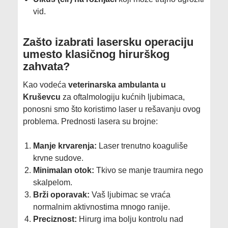
vid.
​Zašto izabrati lasersku operaciju
umesto klasičnog hirurškog
zahvata?
​Kao vodeća
veterinarska ambulanta u
Kruševcu
za oftalmologiju kućnih ljubimaca,
ponosni smo što koristimo laser u rešavanju ovog
problema. Prednosti lasera su brojne:
Manje krvarenja:
Laser trenutno koaguliše
krvne sudove.
Minimalan otok:
Tkivo se manje traumira nego
skalpelom.
Brži oporavak:
Vaš ljubimac se vraća
normalnim aktivnostima mnogo ranije.
Preciznost:
Hirurg ima bolju kontrolu nad