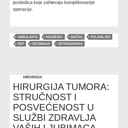
posledica koje zahtevaju komplikovanije
operacije.
AMBULANTA
KRUŠEVAC
MAČKA
POLOMLJEN
REP
VETERINAR
VETERINARSKA
HIRURGIJA
HIRURGIJA TUMORA:
STRUČNOST I
POSVEĆENOST U
SLUŽBI ZDRAVLJA
VAŠIH LJUBIMACA