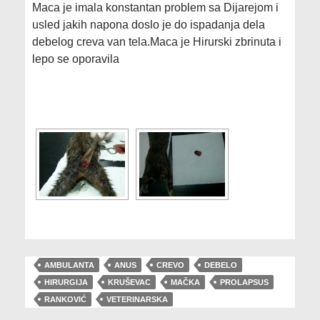
Maca je imala konstantan problem sa Dijarejom i
usled jakih napona doslo je do ispadanja dela
debelog creva van tela.Maca je Hirurski zbrinuta i
lepo se oporavila
[SHOW SLIDESHOW]
AMBULANTA
ANUS
CREVO
DEBELO
HIRURGIJA
KRUŠEVAC
MAČKA
PROLAPSUS
RANKOVIĆ
VETERINARSKA