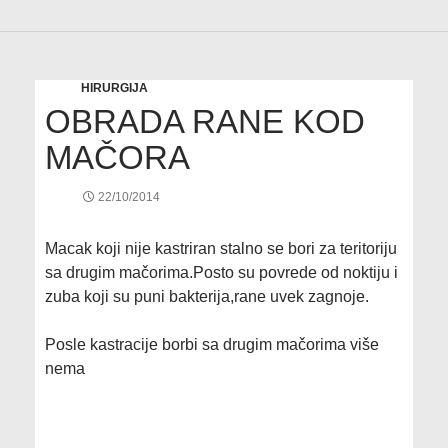
HIRURGIJA
OBRADA RANE KOD
MAČORA
22/10/2014
Macak koji nije kastriran stalno se bori za teritoriju
sa drugim mačorima.Posto su povrede od noktiju i
zuba koji su puni bakterija,rane uvek zagnoje.
Posle kastracije borbi sa drugim mačorima više
nema
[SHOW SLIDESHOW]