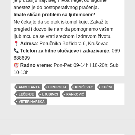
je pružanju najvišeg nivoa nege, od sigurne
anestezije do postoperativnog praćenja.
Imate sličan problem sa ljubimcem?
Ne čekajte da se otok iskomplikuje. Zakažite
pregled i dozvolite nam da pomognemo vašem
ljubimcu da se vrati srećnom i zdravom životu.
Adresa:
Poručnika Božidara 6, Kruševac
Telefon za hitne slučajeve i zakazivanje:
069
688699
Radno vreme:
Pon-Pet: 09-14h i 18-20h; Sub:
10-13h
AMBULANTA
HIRURGIJA
KRUŠEVAC
KUĆNI
LEČENJE
LJUBIMCI
RANKOVIĆ
VETERINARSKA