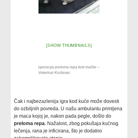
[SHOW THUMBNAILS]
operacija preloma repa kod mačke –
Veterinar Kruševac
Čak i najbezazlenija igra kod kuće može dovesti
do ozbiljnih povreda. U našu ambulantu primljena
je maca kojoj je, nakon pada pegle, došlo do
preloma repa
. Nažalost, zbog pokušaja kućnog
lečenja, rana je inficirana, što je dodatno