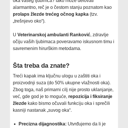
oka vašeg ljubimca? Iako može delovati
alarmantno, reč je o čestom stanju poznatom kao
prolaps žlezde trećeg očnog kapka
(tzv.
„trešnjevo oko“).
​U
Veterinarskoj ambulanti Ranković
, zdravlje
očiju vaših ljubimaca poveravamo iskusnom timu i
savremenim hirurškim metodama.
​Šta treba da znate?
​Treći kapak ima ključnu ulogu u zaštiti oka i
proizvodnji suza (do 50% ukupne vlažnosti oka).
Zbog toga, naš primarni cilj nije prosto uklanjanje,
već, gde god je to moguće,
repozicija i fiksiranje
žlezde
kako bismo očuvali funkciju oka i sprečili
kasniji nastanak „suvog oka“.
Precizna dijagnostika:
Utvrđujemo da li je