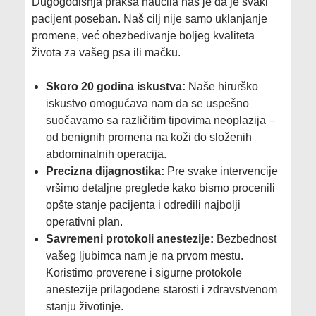
​Dugogodišnja praksa naučila nas je da je svaki
pacijent poseban. Naš cilj nije samo uklanjanje
promene, već obezbeđivanje boljeg kvaliteta
života za vašeg psa ili mačku.
Skoro 20 godina iskustva:
Naše hirurško
iskustvo omogućava nam da se uspešno
suočavamo sa različitim tipovima neoplazija –
od benignih promena na koži do složenih
abdominalnih operacija.
Precizna dijagnostika:
Pre svake intervencije
vršimo detaljne preglede kako bismo procenili
opšte stanje pacijenta i odredili najbolji
operativni plan.
Savremeni protokoli anestezije:
Bezbednost
vašeg ljubimca nam je na prvom mestu.
Koristimo proverene i sigurne protokole
anestezije prilagođene starosti i zdravstvenom
stanju životinje.