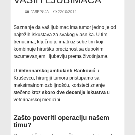
ГАЛЕРИЈА
22/10/2014
Saznanje da vaš ljubimac ima tumor jedno je od
najtežih iskustava za svakog vlasnika. U tim
trenucima, ključno je imati uz sebe tim koji
kombinuje hiruršku preciznost sa dubokim
razumevanjem i ljubavlju prema životinjama.
​U
Veterinarskoj ambulanti Ranković
u
Kruševcu, hirurgiji tumora pristupamo sa
maksimalnom ozbiljnošću, koristeći znanje
stečeno kroz
skoro dve decenije iskustva
u
veterinarskoj medicini.
​Zašto poveriti operaciju našem
timu?