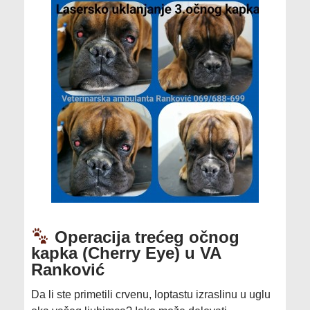
Operacija trećeg očnog
kapka (Cherry Eye) u VA
Ranković
​Da li ste primetili crvenu, loptastu izraslinu u uglu