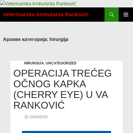
Скочи
Претрага
на
Veterinarska Ambulanta Ranković
садржај
ПРИМА
ИЗБОР
Архиве категорија: hirurgija
HIRURGIJA
,
UNCATEGORIZED
OPERACIJA TREĆEG
OČNOG KAPKA
(CHERRY EYE) U VA
RANKOVIĆ
10/04/2019