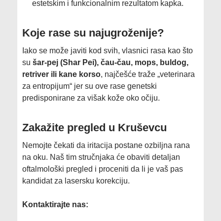
estetskim i funkcionalnim rezultatom kapka.
​Koje rase su najugroženije?
​Iako se može javiti kod svih, vlasnici rasa kao što
su
šar-pej (Shar Pei), čau-čau, mops, buldog,
retriver ili kane korso
, najčešće traže „veterinara
za entropijum“ jer su ove rase genetski
predisponirane za višak kože oko očiju.
​Zakažite pregled u Kruševcu
​Nemojte čekati da iritacija postane ozbiljna rana
na oku. Naš tim stručnjaka će obaviti detaljan
oftalmološki pregled i proceniti da li je vaš pas
kandidat za lasersku korekciju.
Kontaktirajte nas: