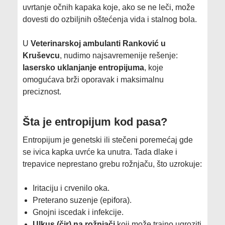
uvrtanje očnih kapaka koje, ako se ne leči, može
dovesti do ozbiljnih oštećenja vida i stalnog bola.
​U
Veterinarskoj ambulanti Ranković u
Kruševcu
, nudimo najsavremenije rešenje:
lasersko uklanjanje entropijuma
, koje
omogućava brži oporavak i maksimalnu
preciznost.
​Šta je entropijum kod pasa?
​Entropijum je genetski ili stečeni poremećaj gde
se ivica kapka uvrće ka unutra. Tada dlake i
trepavice neprestano grebu rožnjaču, što uzrokuje:
​Iritaciju i crvenilo oka.
​Preterano suzenje (epifora).
​Gnojni iscedak i infekcije.
Ulkus (čir) na rožnjači
koji može trajno ugroziti