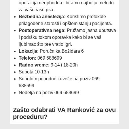
operacija neophodna i biramo najbolju metodu
za vašu rasu psa.
Bezbedna anestezija:
Koristimo protokole
prilagođene starosti i opštem stanju pacijenta.
Postoperativna nega:
Pružamo jasna uputstva
i podršku tokom oporavka kako bi se vaš
ljubimac što pre vratio igri.
Lokacija:
Poručnika Božidara 6
Telefon:
069 688699
Radno vreme:
9-14 i 18-20h
Subota 10-13h
Subotom popodne i uveče na poziv 069
688699
Nedelja na poziv 069 688699
​Zašto odabrati VA Ranković za ovu
proceduru?