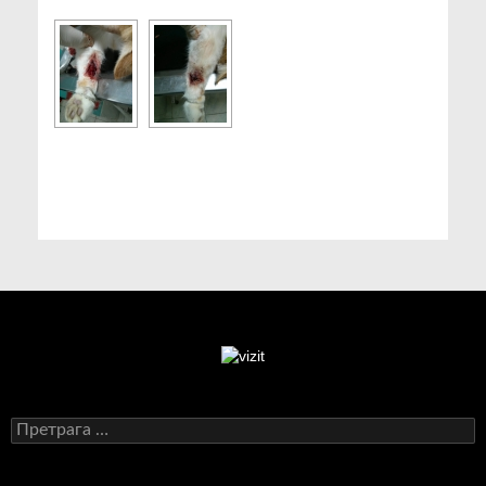
Претрага
за: