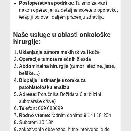
Postoperativna podrška:
Tu smo za vas i
nakon operacije, uz detaljne savete o oporavku,
terapiji bolova i daljem praćenju zdravlja.
​Naše usluge u oblasti onkološke
hirurgije:
Uklanjanje tumora mekih tkiva i kože
Operacije tumora mlečnih žlezda
Abdominalna hirurgija (tumori slezine, jetre,
bešike…)
Biopsije i uzimanje uzoraka za
patohistološku analizu
Adresa:
Poručnika Božidara 6 (u blizini
subotarske crkve)
Telefon:
069 688699
Radno vreme:
radnim danima 9-14 i 18-20h
Subotom 10-13h
zakazivanje obavezno, hitne intervencije do