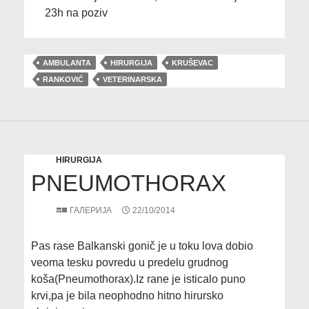
23h na poziv
AMBULANTA
HIRURGIJA
KRUŠEVAC
RANKOVIĆ
VETERINARSKA
HIRURGIJA
PNEUMOTHORAX
ГАЛЕРИЈА
22/10/2014
Pas rase Balkanski gonič je u toku lova dobio
veoma tesku povredu u predelu grudnog
koša(Pneumothorax).Iz rane je isticalo puno
krvi,pa je bila neophodno hitno hirursko