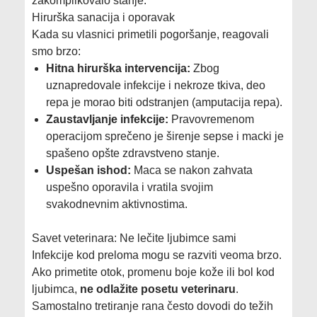
zakomplikovalo stanje.
Hirurška sanacija i oporavak
Kada su vlasnici primetili pogoršanje, reagovali
smo brzo:
Hitna hirurška intervencija:
Zbog
uznapredovale infekcije i nekroze tkiva, deo
repa je morao biti odstranjen (amputacija repa).
Zaustavljanje infekcije:
Pravovremenom
operacijom sprečeno je širenje sepse i macki je
spašeno opšte zdravstveno stanje.
Uspešan ishod:
Maca se nakon zahvata
uspešno oporavila i vratila svojim
svakodnevnim aktivnostima.
Savet veterinara: Ne lečite ljubimce sami
Infekcije kod preloma mogu se razviti veoma brzo.
Ako primetite otok, promenu boje kože ili bol kod
ljubimca,
ne odlažite posetu veterinaru
.
Samostalno tretiranje rana često dovodi do težih