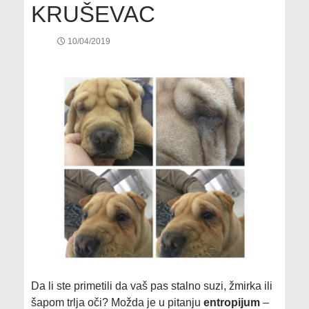
KRUŠEVAC
10/04/2019
Da li ste primetili da vaš pas stalno suzi, žmirka ili
šapom trlja oči? Možda je u pitanju
entropijum
–