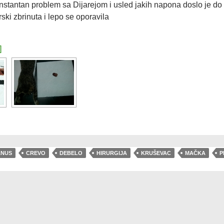
nstantan problem sa Dijarejom i usled jakih napona doslo je do
rski zbrinuta i lepo se oporavila
]
ANUS
CREVO
DEBELO
HIRURGIJA
KRUŠEVAC
MAČKA
P