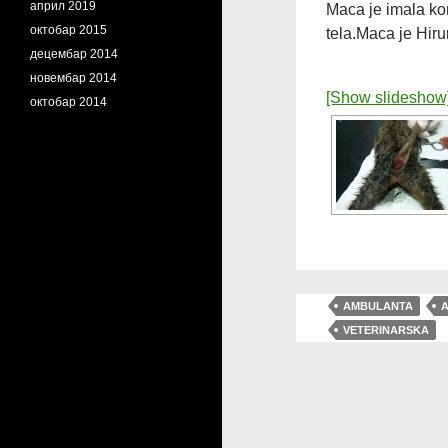
април 2019
Maca je imala ko
октобар 2015
tela.Maca je Hiru
децембар 2014
новембар 2014
[Show slideshow
октобар 2014
AMBULANTA
VETERINARSKA