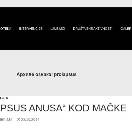
POTEKA
INTERVENCIJE
LJUBIMCI
DRUŠTVENE AKTIVNOSTI
GALER
Архиве ознака: prolapsus
GIJA
APSUS ANUSA“ KOD MAČKE
ЛЕРИЈА
22/10/2014