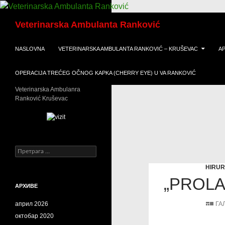
Скочи
Претрага
на
Veterinarska Ambulanta Ranković
садржај
NASLOVNA
VETERINARSKA AMBULANTA RANKOVIĆ – KRUŠEVAC
A
OPERACIJA TREĆEG OČNOG KAPKA (CHERRY EYE) U VA RANKOVIĆ
Veterinarska Ambulanra
Ranković Kruševac
Претрага
за:
HIRUR
„PROL
АРХИВЕ
април 2026
ГА
октобар 2020