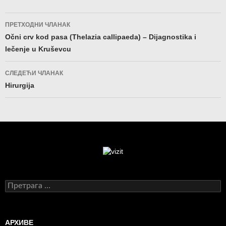
Кретање
ПРЕТХОДНИ ЧЛАНАК
чланака
Očni crv kod pasa (Thelazia callipaeda) – Dijagnostika i
lečenje u Kruševcu
СЛЕДЕЋИ ЧЛАНАК
Hirurgija
Претрага
за:
АРХИВЕ