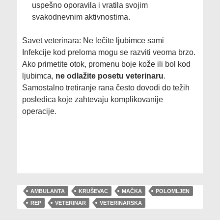
uspešno oporavila i vratila svojim
svakodnevnim aktivnostima.
Savet veterinara: Ne lečite ljubimce sami
Infekcije kod preloma mogu se razviti veoma brzo.
Ako primetite otok, promenu boje kože ili bol kod
ljubimca,
ne odlažite posetu veterinaru
.
Samostalno tretiranje rana često dovodi do težih
posledica koje zahtevaju komplikovanije
operacije.
AMBULANTA
KRUŠEVAC
MAČKA
POLOMLJEN
REP
VETERINAR
VETERINARSKA