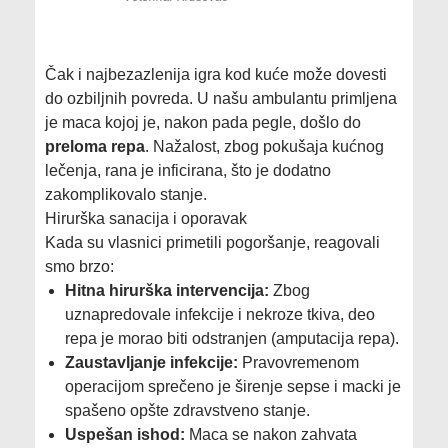
Čak i najbezazlenija igra kod kuće može dovesti
do ozbiljnih povreda. U našu ambulantu primljena
je maca kojoj je, nakon pada pegle, došlo do
preloma repa
. Nažalost, zbog pokušaja kućnog
lečenja, rana je inficirana, što je dodatno
zakomplikovalo stanje.
Hirurška sanacija i oporavak
Kada su vlasnici primetili pogoršanje, reagovali
smo brzo:
Hitna hirurška intervencija:
Zbog
uznapredovale infekcije i nekroze tkiva, deo
repa je morao biti odstranjen (amputacija repa).
Zaustavljanje infekcije:
Pravovremenom
operacijom sprečeno je širenje sepse i macki je
spašeno opšte zdravstveno stanje.
Uspešan ishod:
Maca se nakon zahvata