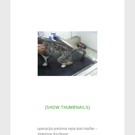
[SHOW THUMBNAILS]
operacija preloma repa kod mačke –
Veterinar Kruševac