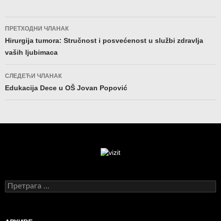
Кретање
ПРЕТХОДНИ ЧЛАНАК
чланака
Hirurgija tumora: Stručnost i posvećenost u službi zdravlja
vaših ljubimaca
СЛЕДЕЋИ ЧЛАНАК
Edukacija Dece u OŠ Jovan Popović
Претрага
за: