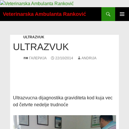
Скочи
Претрага
на
Veterinarska Ambulanta Ranković
садржај
ПРИМА
ИЗБОР
ULTRAZVUK
ULTRAZVUK
ГАЛЕРИЈА
22/10/2014
ANDRIJA
Ultrazvucna dijagnostika graviditeta kod kuja vec
od četvrte nedelje trudnoće