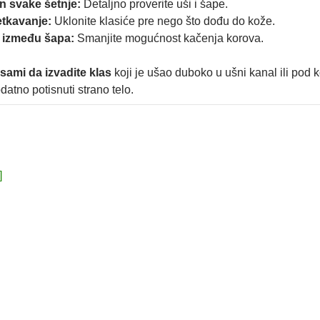
n svake šetnje:
Detaljno proverite uši i šape.
tkavanje:
Uklonite klasiće pre nego što dođu do kože.
e između šapa:
Smanjite mogućnost kačenja korova.
sami da izvadite klas
koji je ušao duboko u ušni kanal ili pod 
datno potisnuti strano telo.
]