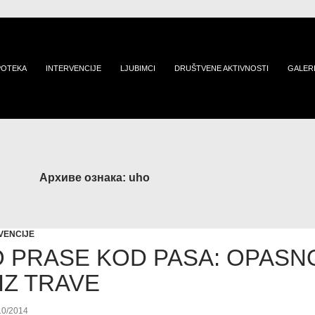
POTEKA
INTERVENCIJE
LJUBIMCI
DRUŠTVENE AKTIVNOSTI
GALER
Архиве ознака: uho
VENCIJE
 PRASE KOD PASA: OPASN
IZ TRAVE
10/2014