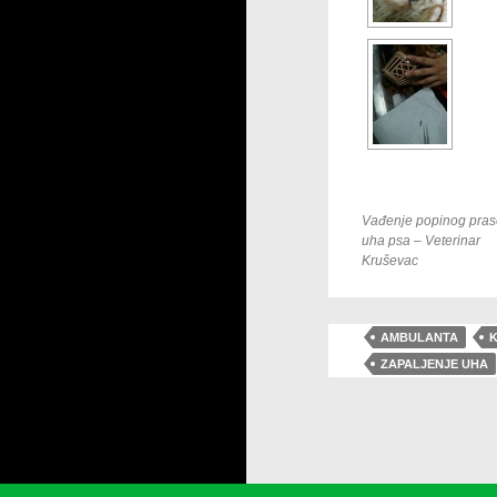
Vađenje popinog prase
uha psa – Veterinar
Kruševac
AMBULANTA
K
ZAPALJENJE UHA