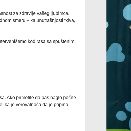
asnost za zdravlje vašeg ljubimca.
ednom smeru – ka unutrašnjosti tkiva,
ntervenišemo kod rasa sa spuštenim
osa. Ako primetite da pas naglo počne
velika je verovatnoća da je popino