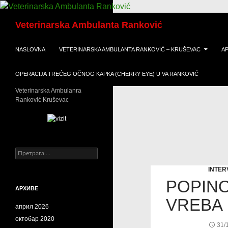
Скочи
Претрага
на
Veterinarska Ambulanta Ranković
садржај
NASLOVNA
VETERINARSKA AMBULANTA RANKOVIĆ – KRUŠEVAC
A
OPERACIJA TREĆEG OČNOG KAPKA (CHERRY EYE) U VA RANKOVIĆ
Veterinarska Ambulanra
Ranković Kruševac
Претрага
за:
INTER
POPINO
АРХИВЕ
VREBA 
април 2026
октобар 2020
31/