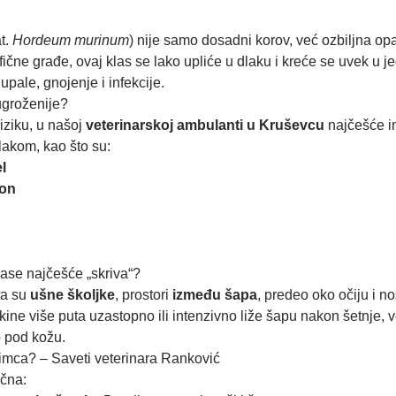
at.
Hordeum murinum
) nije samo dosadni korov, već ozbiljna op
ične građe, ovaj klas se lako upliće u dlaku i kreće se uvek u j
upale, gnojenje i infekcije.
ugroženije?
riziku, u našoj
veterinarskoj ambulanti u Kruševcu
najčešće i
lakom, kao što su:
l
šon
ase najčešće „skriva“?
ta su
ušne školjke
, prostori
između šapa
, predeo oko očiju i n
kine više puta uzastopno ili intenzivno liže šapu nakon šetnje, 
o pod kožu.
ubimca? – Saveti veterinara Ranković
učna: