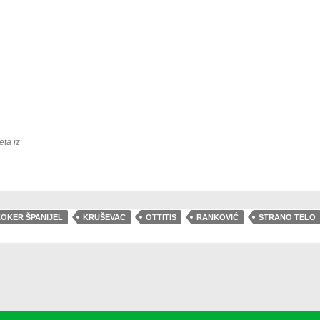
ta iz
OKER ŠPANIJEL
KRUŠEVAC
OTTITIS
RANKOVIĆ
STRANO TELO