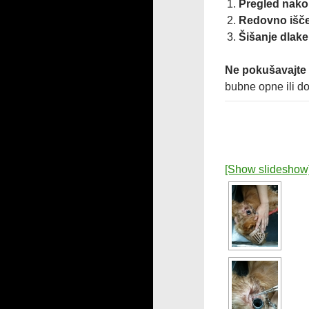
Pregled nako
Redovno išče
Šišanje dlak
Ne pokušavajte 
bubne opne ili do
[Show slideshow