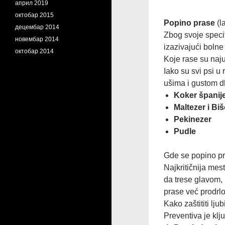
април 2019
октобар 2015
Popino prase
(l
децембар 2014
Zbog svoje specif
новембар 2014
izazivajući bolne 
октобар 2014
Koje rase su naj
Iako su svi psi u 
ušima i gustom d
Koker španije
Maltezer i Bi
Pekinezer
Pudle
Gde se popino pr
Najkritičnija mes
da trese glavom, 
prase već prodrl
Kako zaštititi lj
Preventiva je klj