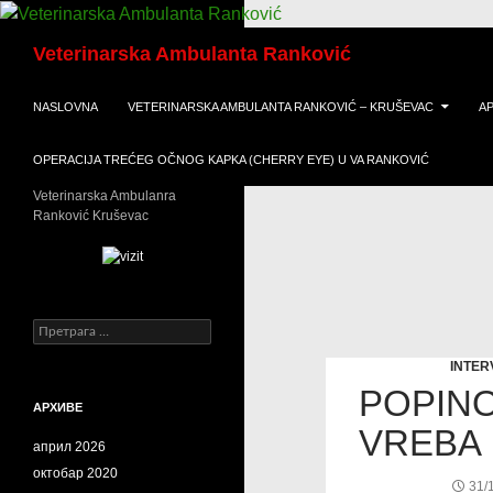
Скочи
Претрага
на
Veterinarska Ambulanta Ranković
садржај
NASLOVNA
VETERINARSKA AMBULANTA RANKOVIĆ – KRUŠEVAC
A
OPERACIJA TREĆEG OČNOG KAPKA (CHERRY EYE) U VA RANKOVIĆ
Veterinarska Ambulanra
Ranković Kruševac
Претрага
за:
INTER
POPINO
АРХИВЕ
VREBA 
април 2026
октобар 2020
31/