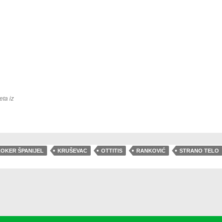
ta iz
OKER ŠPANIJEL
KRUŠEVAC
OTTITIS
RANKOVIĆ
STRANO TELO