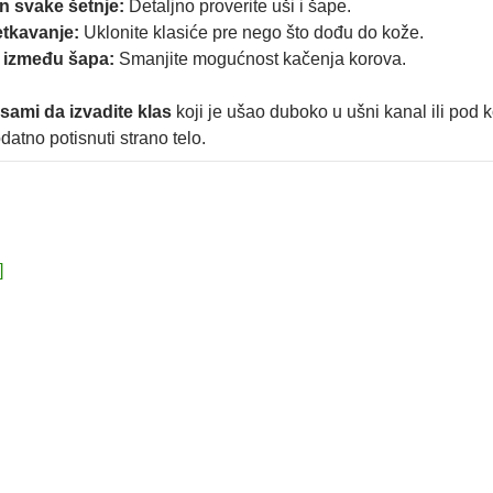
n svake šetnje:
Detaljno proverite uši i šape.
tkavanje:
Uklonite klasiće pre nego što dođu do kože.
e između šapa:
Smanjite mogućnost kačenja korova.
sami da izvadite klas
koji je ušao duboko u ušni kanal ili pod 
datno potisnuti strano telo.
]