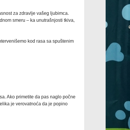
asnost za zdravlje vašeg ljubimca.
ednom smeru – ka unutrašnjosti tkiva,
ntervenišemo kod rasa sa spuštenim
osa. Ako primetite da pas naglo počne
velika je verovatnoća da je popino