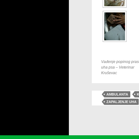
Vađenje popinog prase
uha psa – Veterinar
Kruševac
AMBULANTA
K
ZAPALJENJE UHA