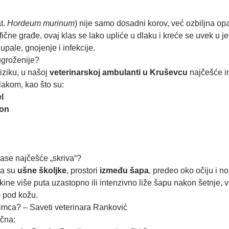
at.
Hordeum murinum
) nije samo dosadni korov, već ozbiljna op
ične građe, ovaj klas se lako upliće u dlaku i kreće se uvek u j
upale, gnojenje i infekcije.
ugroženije?
riziku, u našoj
veterinarskoj ambulanti u Kruševcu
najčešće i
lakom, kao što su:
l
šon
ase najčešće „skriva“?
ta su
ušne školjke
, prostori
između šapa
, predeo oko očiju i n
kine više puta uzastopno ili intenzivno liže šapu nakon šetnje, 
o pod kožu.
ubimca? – Saveti veterinara Ranković
učna: