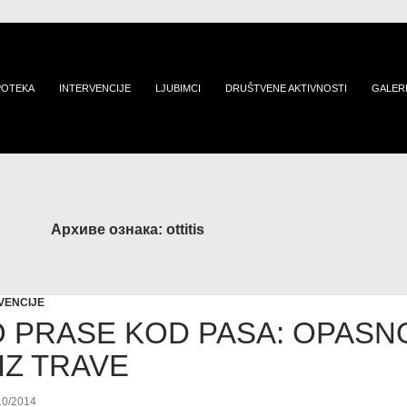
POTEKA
INTERVENCIJE
LJUBIMCI
DRUŠTVENE AKTIVNOSTI
GALER
Архиве ознака: ottitis
VENCIJE
 PRASE KOD PASA: OPASN
IZ TRAVE
10/2014