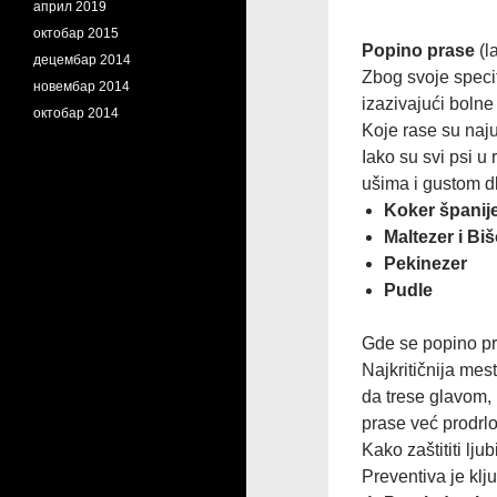
април 2019
октобар 2015
Popino prase
(l
децембар 2014
Zbog svoje specif
новембар 2014
izazivajući bolne 
октобар 2014
Koje rase su naj
Iako su svi psi u 
ušima i gustom d
Koker španije
Maltezer i Bi
Pekinezer
Pudle
Gde se popino pr
Najkritičnija mes
da trese glavom, 
prase već prodrl
Kako zaštititi lj
Preventiva je klj