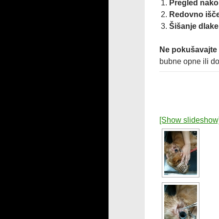
Pregled nako
Redovno išče
Šišanje dlak
Ne pokušavajte 
bubne opne ili do
[Show slideshow