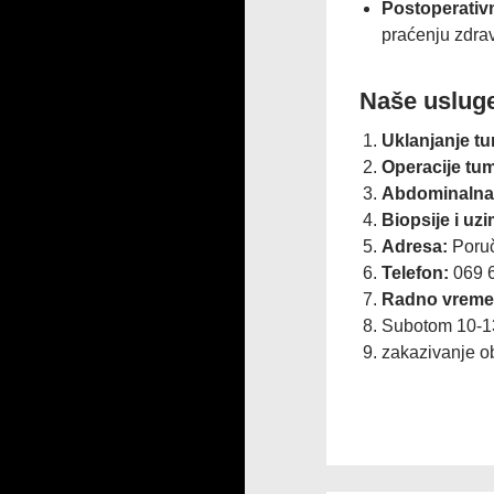
Postoperativ
praćenju zdrav
​Naše usluge
Uklanjanje tu
Operacije tu
Abdominalna h
Biopsije i uz
Adresa:
Poruč
Telefon:
069 
Radno vreme
Subotom 10-1
zakazivanje ob