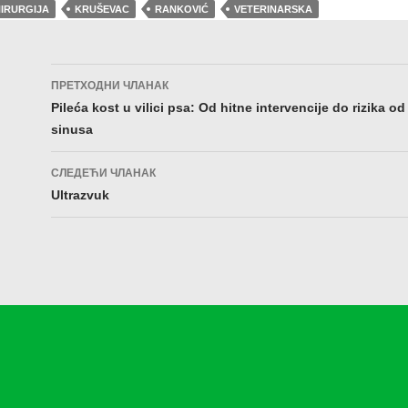
IRURGIJA
KRUŠEVAC
RANKOVIĆ
VETERINARSKA
Кретање
ПРЕТХОДНИ ЧЛАНАК
чланака
Pileća kost u vilici psa: Od hitne intervencije do rizika od
sinusa
СЛЕДЕЋИ ЧЛАНАК
Ultrazvuk