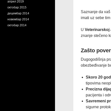
април 2019
октобар 2015
Saznanje da vaš l
децембар 2014
imati uz sebe tim
новембар 2014
октобар 2014
​U
Veterinarskoj
znanje stečeno 
​Zašto pove
​Dugogodišnja pra
obezbeđivanje bol
Skoro 20 god
tipovima neop
Precizna dija
pacijenta i odr
Savremeni pro
sigurne protok