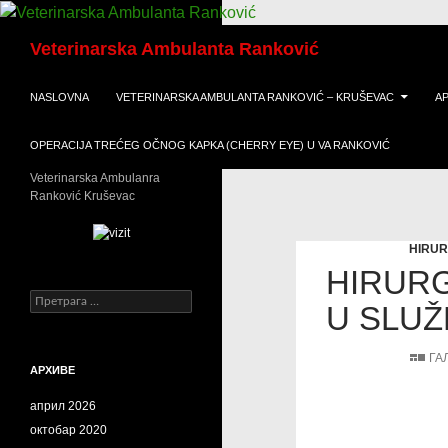
Скочи
Претрага
на
Veterinarska Ambulanta Ranković
садржај
NASLOVNA
VETERINARSKA AMBULANTA RANKOVIĆ – KRUŠEVAC
A
OPERACIJA TREĆEG OČNOG KAPKA (CHERRY EYE) U VA RANKOVIĆ
Veterinarska Ambulanra
Ranković Kruševac
HIRUR
HIRURG
Претрага
U SLUŽ
за:
ГА
АРХИВЕ
април 2026
октобар 2020