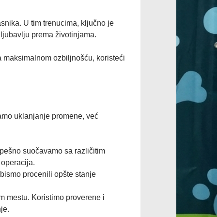
nika. U tim trenucima, ključno je
ljubavlju prema životinjama.
a maksimalnom ozbiljnošću, koristeći
 samo uklanjanje promene, već
pešno suočavamo sa različitim
operacija.
bismo procenili opšte stanje
 mestu. Koristimo proverene i
je.