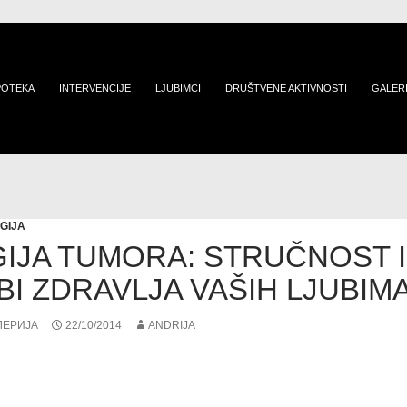
POTEKA
INTERVENCIJE
LJUBIMCI
DRUŠTVENE AKTIVNOSTI
GALER
GIJA
IJA TUMORA: STRUČNOST 
BI ZDRAVLJA VAŠIH LJUBIM
ЛЕРИЈА
22/10/2014
ANDRIJA