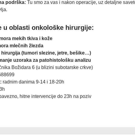
na podrška:
Tu smo za vas i nakon operacije, uz detaljne savete
lja.
 u oblasti onkološke hirurgije:
mora mekih tkiva i kože
mora mlečnih žlezda
irurgija (tumori slezine, jetre, bešike…)
imanje uzoraka za patohistološku analizu
nika Božidara 6 (u blizini subotarske crkve)
688699
:
radnim danima 9-14 i 18-20h
3h
avezno, hitne intervencije do 23h na poziv