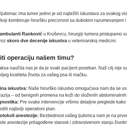
jubimac ima tumor jedno je od najtežih iskustava za svakog vlas
 koji kombinuje hiruršku preciznost sa dubokim razumevanjem i 
 ambulanti Ranković
u Kruševcu, hirurgiji tumora pristupamo s
kroz
skoro dve decenije iskustva
u veterinarskoj medicini.
riti operaciju našem timu?
ksa naučila nas je da je svaki pacijent poseban. Naš cilj nije
jeg kvaliteta života za vašeg psa ili mačku.
ina iskustva:
Naše hirurško iskustvo omogućava nam da se us
lazija – od benignih promena na koži do složenih abdominalnih 
gnostika:
Pre svake intervencije vršimo detaljne preglede kako 
edili najbolji operativni plan.
tokoli anestezije:
Bezbednost vašeg ljubimca nam je na prvom
ole anestezije prilagođene starosti i zdravstvenom stanju životin