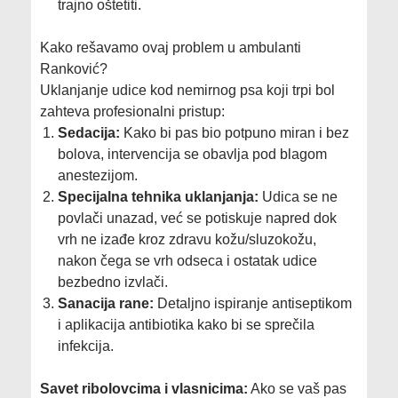
trajno oštetiti.
Kako rešavamo ovaj problem u ambulanti
Ranković?
Uklanjanje udice kod nemirnog psa koji trpi bol
zahteva profesionalni pristup:
Sedacija:
Kako bi pas bio potpuno miran i bez
bolova, intervencija se obavlja pod blagom
anestezijom.
Specijalna tehnika uklanjanja:
Udica se ne
povlači unazad, već se potiskuje napred dok
vrh ne izađe kroz zdravu kožu/sluzokožu,
nakon čega se vrh odseca i ostatak udice
bezbedno izvlači.
Sanacija rane:
Detaljno ispiranje antiseptikom
i aplikacija antibiotika kako bi se sprečila
infekcija.
Savet ribolovcima i vlasnicima:
Ako se vaš pas