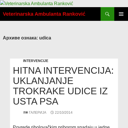
Скочи
Претрага
на
Veterinarska Ambulanta Ranković
садржај
ПРИМА
ИЗБОР
Архиве ознака: udica
INTERVENCIJE
HITNA INTERVENCIJA:
UKLANJANJE
TROKRAKE UDICE IZ
USTA PSA
ГАЛЕРИЈА
22/10/2014
Povrede ribolovačkim priborom spadaju u jedne