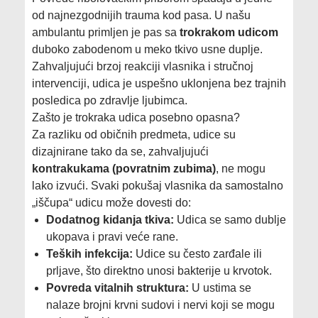
od najnezgodnijih trauma kod pasa. U našu
ambulantu primljen je pas sa
trokrakom udicom
duboko zabodenom u meko tkivo usne duplje.
Zahvaljujući brzoj reakciji vlasnika i stručnoj
intervenciji, udica je uspešno uklonjena bez trajnih
posledica po zdravlje ljubimca.
Zašto je trokraka udica posebno opasna?
Za razliku od običnih predmeta, udice su
dizajnirane tako da se, zahvaljujući
kontrakukama (povratnim zubima)
, ne mogu
lako izvući. Svaki pokušaj vlasnika da samostalno
„iščupa“ udicu može dovesti do:
Dodatnog kidanja tkiva:
Udica se samo dublje
ukopava i pravi veće rane.
Teških infekcija:
Udice su često zarđale ili
prljave, što direktno unosi bakterije u krvotok.
Povreda vitalnih struktura:
U ustima se
nalaze brojni krvni sudovi i nervi koji se mogu