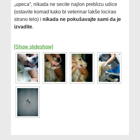
„upeca“, nikada ne secite najlon preblizu udice
(ostavite komad kako bi veterinar lakše locirao
strano telo) i
nikada ne pokušavajte sami da je
izvadite
.
[Show slideshow]