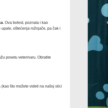
sa
. Ova bolest, poznata i kao
 upale, oštećenja rožnjače, pa čak i
žu posetu veterinaru. Obratite
 (kao što možete videti na našoj slici