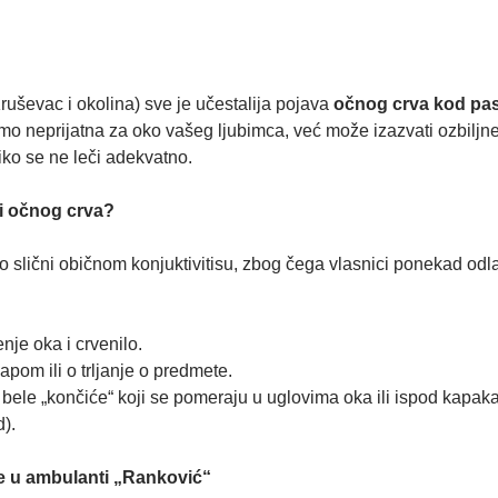
ruševac i okolina) sve je učestalija pojava
očnog crva kod pa
amo neprijatna za oko vašeg ljubimca, već može izazvati ozbiljne
iko se ne leči adekvatno.
i očnog crva?
 slični običnom konjuktivitisu, zbog čega vlasnici ponekad odla
nje oka i crvenilo.
apom ili o trljanje o predmete.
e, bele „končiće“ koji se pomeraju u uglovima oka ili ispod kapaka
d).
e u ambulanti „Ranković“