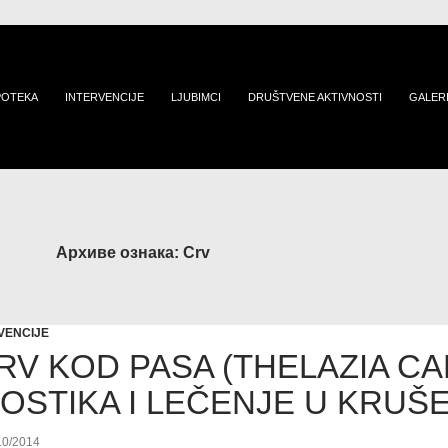
POTEKA
INTERVENCIJE
LJUBIMCI
DRUŠTVENE AKTIVNOSTI
GALER
Архиве ознака: Crv
VENCIJE
RV KOD PASA (THELAZIA CA
OSTIKA I LEČENJE U KRUŠ
10/2014