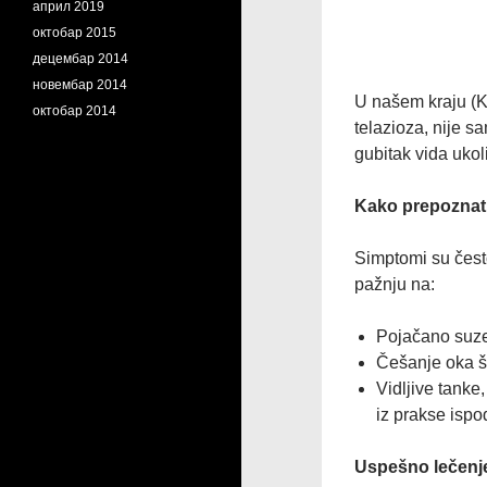
април 2019
октобар 2015
децембар 2014
новембар 2014
​U našem kraju (K
октобар 2014
telazioza, nije s
gubitak vida ukol
Kako prepoznat
Simptomi su često
pažnju na:
​Pojačano suze
​Češanje oka š
​Vidljive tank
iz prakse ispo
Uspešno lečenj