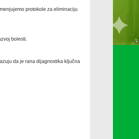
enjujemo protokole za eliminaciju
zvoj bolesti.
azuju da je rana dijagnostika ključna
!