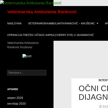
Скочи
Претрага
на
Veterinarska Ambulanta Ranković
садржај
NASLOVNA
VETERINARSKA AMBULANTA RANKOVIĆ – KRUŠEVAC
A
OPERACIJA TREĆEG OČNOG KAPKA (CHERRY EYE) U VA RANKOVIĆ
Veterinarska Ambulanra
Ranković Kruševac
Претрага
за:
INTER
OČNI C
АРХИВЕ
DIJAGN
април 2026
октобар 2020
31/