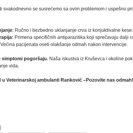
i svakodnevno se susrećemo sa ovim problemom i uspešno prim
janje:
Ručno i bezbedno uklanjanje crva iz konjuktivalne kese.
apija:
Primena specifičnih antiparazitika koji sprečavaju dalji ra
Većina pacijenata oseti olakšanje odmah nakon intervencije.
e simptomi pogoršaju.
Naša iskustva iz Kruševca i okoline pok
nje vida.
d u Veterinarskoj ambulanti Ranković –
Pozovite nas odmah
]