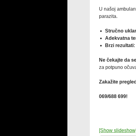
U našoj ambulant
parazita.
Stručno uklan
Adekvatna ter
Brzi rezultati:
Ne čekajte da s
za potpuno očuva
Zakažite pregle
‍069/688 699!
[Show slideshow