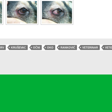
CRV
KRUŠEVAC
OČNI
OKO
RANKOVIĆ
VETERINAR
VET