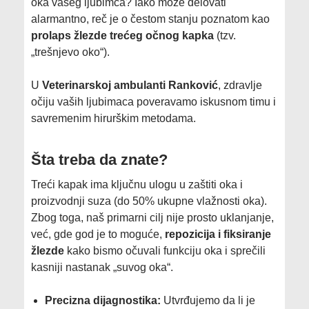
oka vašeg ljubimca? Iako može delovati
alarmantno, reč je o čestom stanju poznatom kao
prolaps žlezde trećeg očnog kapka
(tzv.
„trešnjevo oko“).
​U
Veterinarskoj ambulanti Ranković
, zdravlje
očiju vaših ljubimaca poveravamo iskusnom timu i
savremenim hirurškim metodama.
​Šta treba da znate?
​Treći kapak ima ključnu ulogu u zaštiti oka i
proizvodnji suza (do 50% ukupne vlažnosti oka).
Zbog toga, naš primarni cilj nije prosto uklanjanje,
već, gde god je to moguće,
repozicija i fiksiranje
žlezde
kako bismo očuvali funkciju oka i sprečili
kasniji nastanak „suvog oka“.
Precizna dijagnostika:
Utvrđujemo da li je