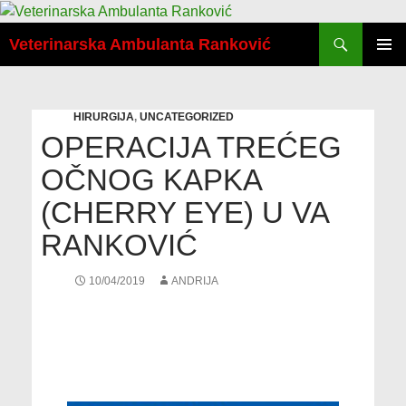
Скочи
Претрага
на
Veterinarska Ambulanta Ranković
садржај
ПРИМА
ИЗБОР
HIRURGIJA
,
UNCATEGORIZED
OPERACIJA TREĆEG
OČNOG KAPKA
(CHERRY EYE) U VA
RANKOVIĆ
10/04/2019
ANDRIJA