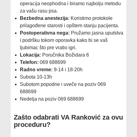
operacija neophodna i biramo najbolju metodu
za vašu rasu psa.
Bezbedna anestezija:
Koristimo protokole
prilagođene starosti i opštem stanju pacijenta.
Postoperativna nega:
Pružamo jasna uputstva
i podršku tokom oporavka kako bi se vaš
ljubimac što pre vratio igri.
Lokacija:
Poručnika Božidara 6
Telefon:
069 688699
Radno vreme:
9-14 i 18-20h
Subota 10-13h
Subotom popodne i uveče na poziv 069
688699
Nedelja na poziv 069 688699
​Zašto odabrati VA Ranković za ovu
proceduru?