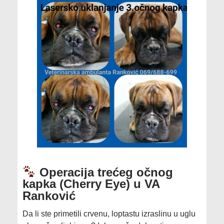
Operacija trećeg očnog
kapka (Cherry Eye) u VA
Ranković
​Da li ste primetili crvenu, loptastu izraslinu u uglu