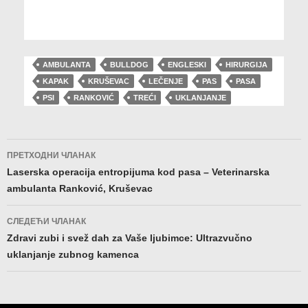
AMBULANTA
BULLDOG
ENGLESKI
HIRURGIJA
KAPAK
KRUŠEVAC
LEČENJE
PAS
PASA
PSI
RANKOVIĆ
TREĆI
UKLANJANJE
Кретање
ПРЕТХОДНИ ЧЛАНАК
чланака
Laserska operacija entropijuma kod pasa – Veterinarska
ambulanta Ranković, Kruševac
СЛЕДЕЋИ ЧЛАНАК
Zdravi zubi i svež dah za Vaše ljubimce: Ultrazvučno
uklanjanje zubnog kamenca