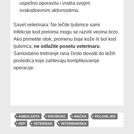
uspešno oporavila i vratila svojim
svakodnevnim aktivnostima.
Savet veterinara: Ne lečite ljubimce sami
Infekcije kod preloma mogu se razviti veoma brzo.
Ako primetite otok, promenu boje kože ili bol kod
ljubimca,
ne odlažite posetu veterinaru
.
Samostalno tretiranje rana često dovodi do težih
posledica koje zahtevaju komplikovanije
operacije.
AMBULANTA
KRUŠEVAC
MAČKA
POLOMLJEN
REP
VETERINAR
VETERINARSKA