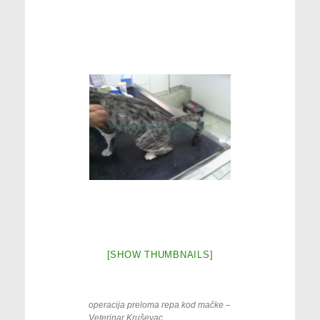
[SHOW THUMBNAILS]
operacija preloma repa kod mačke –
Veterinar Kruševac