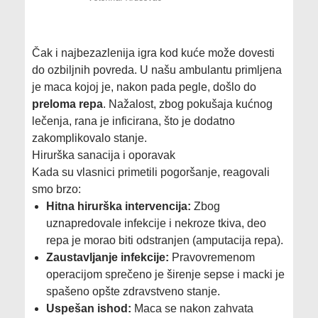
Čak i najbezazlenija igra kod kuće može dovesti
do ozbiljnih povreda. U našu ambulantu primljena
je maca kojoj je, nakon pada pegle, došlo do
preloma repa
. Nažalost, zbog pokušaja kućnog
lečenja, rana je inficirana, što je dodatno
zakomplikovalo stanje.
Hirurška sanacija i oporavak
Kada su vlasnici primetili pogoršanje, reagovali
smo brzo:
Hitna hirurška intervencija:
Zbog
uznapredovale infekcije i nekroze tkiva, deo
repa je morao biti odstranjen (amputacija repa).
Zaustavljanje infekcije:
Pravovremenom
operacijom sprečeno je širenje sepse i macki je
spašeno opšte zdravstveno stanje.
Uspešan ishod:
Maca se nakon zahvata