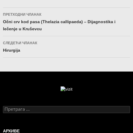
Кретање
ПРЕТХОДНИ ЧЛАНАК
чланака
Očni crv kod pasa (Thelazia callipaeda) – Dijagnostika i
lečenje u Kruševcu
СЛЕДЕЋИ ЧЛАНАК
Hirurgija
Претрага
за:
АРХИВЕ